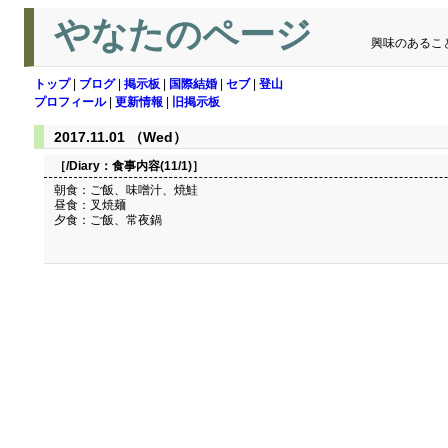
やなたのページ
興味のあるこ
トップ
|
ブログ
|
掲示板
|
国際結婚
|
セブ
|
登山
プロフィール
|
更新情報
|
旧掲示板
2017.11.01 （Wed）
［/Diary：
食事内容(11/1)
］
朝食：ご飯、味噌汁、焼鮭
昼食：叉焼麺
夕食：ご飯、常夜鍋