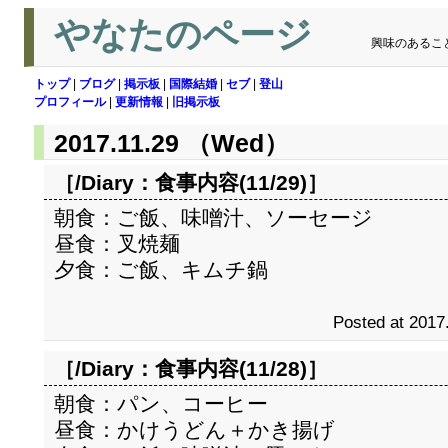
やなたのページ
興味のあるこ
トップ
|
ブログ
|
掲示板
|
国際結婚
|
セブ
|
登山
プロフィール
|
更新情報
|
旧掲示板
2017.11.29 （Wed）
［/Diary：
食事内容(11/29)
］
朝食：ご飯、味噌汁、ソーセージ
昼食：叉焼麺
夕食：ご飯、キムチ鍋
Posted at 2017
［/Diary：
食事内容(11/28)
］
朝食：パン、コーヒー
昼食：かけうどん＋かき揚げ