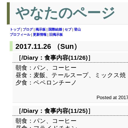
やなたのページ
トップ
|
ブログ
|
掲示板
|
国際結婚
|
セブ
|
登山
プロフィール
|
更新情報
|
旧掲示板
2017.11.26 （Sun）
［/Diary：
食事内容(11/26)
］
朝食：パン、コーヒー
昼食：麦飯、テールスープ、ミックス焼
夕食：ペペロンチーノ
Posted at 2017
［/Diary：
食事内容(11/25)
］
朝食：パン、コーヒー