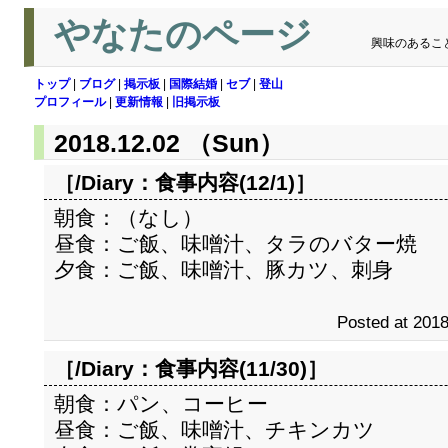
やなたのページ
興味のあるこ
トップ
|
ブログ
|
掲示板
|
国際結婚
|
セブ
|
登山
プロフィール
|
更新情報
|
旧掲示板
2018.12.02 （Sun）
［/Diary：
食事内容(12/1)
］
朝食：（なし）
昼食：ご飯、味噌汁、タラのバター焼
夕食：ご飯、味噌汁、豚カツ、刺身
Posted at 2018
［/Diary：
食事内容(11/30)
］
朝食：パン、コーヒー
昼食：ご飯、味噌汁、チキンカツ