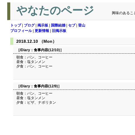
やなたのページ
興味のあるこ
トップ
|
ブログ
|
掲示板
|
国際結婚
|
セブ
|
登山
プロフィール
|
更新情報
|
旧掲示板
2018.12.10 （Mon）
［/Diary：
食事内容(12/10)
］
朝食：パン、コーヒー
昼食：塩タンメン
夕食：パン、コーヒー
［/Diary：
食事内容(12/9)
］
朝食：パン、コーヒー
昼食：塩タンメン
夕食：ピザ、ナポリタン