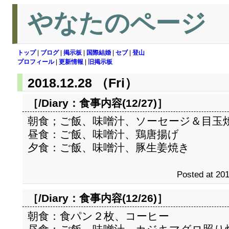
やなたのページ
トップ
|
ブログ
|
掲示板
|
国際結婚
|
セブ
|
登山
プロフィール
|
更新情報
|
旧掲示板
2018.12.28 （Fri）
［/Diary：
食事内容(12/27)
］
朝食；ご飯、味噌汁、ソーセージ＆目玉
昼食：ご飯、味噌汁、鶏唐揚げ
夕食：ご飯、味噌汁、豚生姜焼き
Posted at 201
［/Diary：
食事内容(12/26)
］
朝食：食パン２枚、コーヒー