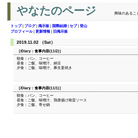
やなたのページ
興味のあるこ
トップ
|
ブログ
|
掲示板
|
国際結婚
|
セブ
|
登山
プロフィール
|
更新情報
|
旧掲示板
2019.11.02 （Sat）
［/Diary：
食事内容(11/2)
］
朝食：パン、コーヒー
昼食：ご飯、味噌汁、納豆
夕食：ご飯、味噌汁、豚生姜焼き
［/Diary：
食事内容(11/1)
］
朝食：パン、コーヒー
昼食：ご飯、味噌汁、鶏唐揚げ南蛮ソース
夕食：ご飯、寄せ鍋