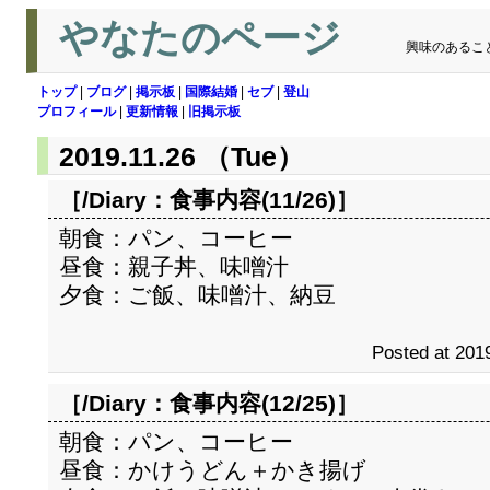
やなたのページ
興味のあるこ
トップ
|
ブログ
|
掲示板
|
国際結婚
|
セブ
|
登山
プロフィール
|
更新情報
|
旧掲示板
2019.11.26 （Tue）
［/Diary：
食事内容(11/26)
］
朝食：パン、コーヒー
昼食：親子丼、味噌汁
夕食：ご飯、味噌汁、納豆
Posted at 2019
［/Diary：
食事内容(12/25)
］
朝食：パン、コーヒー
昼食：かけうどん＋かき揚げ