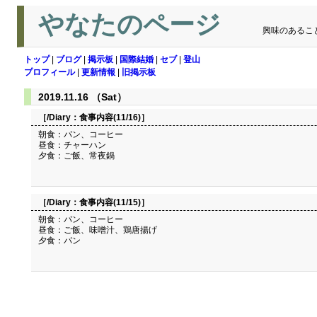
やなたのページ
興味のあるこ
トップ
|
ブログ
|
掲示板
|
国際結婚
|
セブ
|
登山
プロフィール
|
更新情報
|
旧掲示板
2019.11.16 （Sat）
［/Diary：
食事内容(11/16)
］
朝食：パン、コーヒー
昼食：チャーハン
夕食：ご飯、常夜鍋
［/Diary：
食事内容(11/15)
］
朝食：パン、コーヒー
昼食：ご飯、味噌汁、鶏唐揚げ
夕食：パン