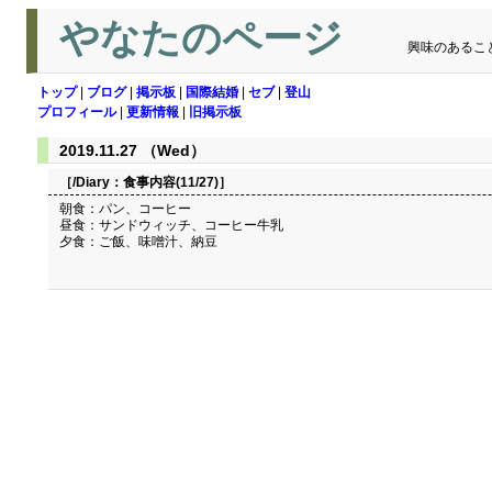
やなたのページ
興味のあるこ
トップ
|
ブログ
|
掲示板
|
国際結婚
|
セブ
|
登山
プロフィール
|
更新情報
|
旧掲示板
2019.11.27 （Wed）
［/Diary：
食事内容(11/27)
］
朝食：パン、コーヒー
昼食：サンドウィッチ、コーヒー牛乳
夕食：ご飯、味噌汁、納豆