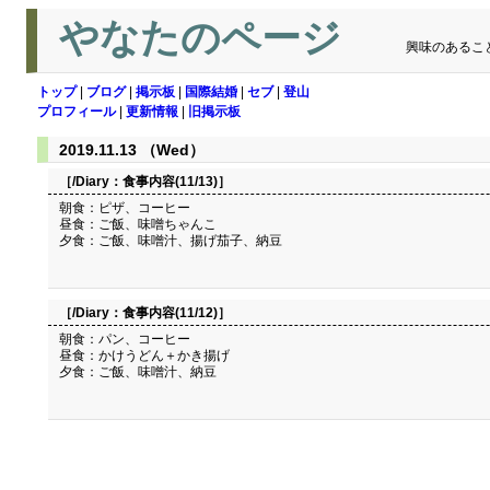
やなたのページ
興味のあるこ
トップ
|
ブログ
|
掲示板
|
国際結婚
|
セブ
|
登山
プロフィール
|
更新情報
|
旧掲示板
2019.11.13 （Wed）
［/Diary：
食事内容(11/13)
］
朝食：ピザ、コーヒー
昼食：ご飯、味噌ちゃんこ
夕食：ご飯、味噌汁、揚げ茄子、納豆
［/Diary：
食事内容(11/12)
］
朝食：パン、コーヒー
昼食：かけうどん＋かき揚げ
夕食：ご飯、味噌汁、納豆