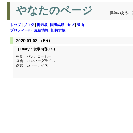
やなたのページ
興味のあるこ
トップ
|
ブログ
|
掲示板
|
国際結婚
|
セブ
|
登山
プロフィール
|
更新情報
|
旧掲示板
2020.01.03 （Fri）
［/Diary：
食事内容(1/3)
］
朝食：パン、コーヒー
昼食：ハンバーグライス
夕食：カレーライス