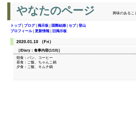
やなたのページ
興味のあるこ
トップ
|
ブログ
|
掲示板
|
国際結婚
|
セブ
|
登山
プロフィール
|
更新情報
|
旧掲示板
2020.01.10 （Fri）
［/Diary：
食事内容(1/10)
］
朝食：パン、コーヒー
昼食：ご飯、ちゃんこ鍋
夕食：ご飯、キムチ鍋