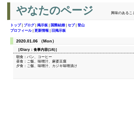
やなたのページ
興味のあるこ
トップ
|
ブログ
|
掲示板
|
国際結婚
|
セブ
|
登山
プロフィール
|
更新情報
|
旧掲示板
2020.01.06 （Mon）
［/Diary：
食事内容(1/6)
］
朝食：パン、コーヒー
昼食：ご飯、味噌汁、麻婆豆腐
夕食：ご飯、味噌汁、カジキ味噌漬け