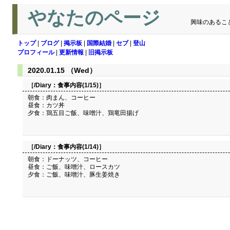
やなたのページ
興味のあるこ
トップ
|
ブログ
|
掲示板
|
国際結婚
|
セブ
|
登山
プロフィール
|
更新情報
|
旧掲示板
2020.01.15 （Wed）
［/Diary：
食事内容(1/15)
］
朝食：肉まん、コーヒー
昼食：カツ丼
夕食：鶏五目ご飯、味噌汁、鶏竜田揚げ
［/Diary：
食事内容(1/14)
］
朝食：ドーナッツ、コーヒー
昼食：ご飯、味噌汁、ロースカツ
夕食：ご飯、味噌汁、豚生姜焼き