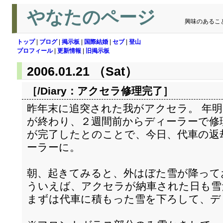
やなたのページ
興味のあるこ
トップ
|
ブログ
|
掲示板
|
国際結婚
|
セブ
|
登山
プロフィール
|
更新情報
|
旧掲示板
2006.01.21 （Sat）
［/Diary：
アクセラ修理完了
］
昨年末に追突された我がアクセラ。 年
が終わり、２週間前からディーラーで修
が完了したとのことで、今日、代車の返
ーラーに。
朝、起きてみると、外はぼた雪が降って
ういえば、アクセラが納車された日も雪
まずは代車に積もった雪を下ろして、デ