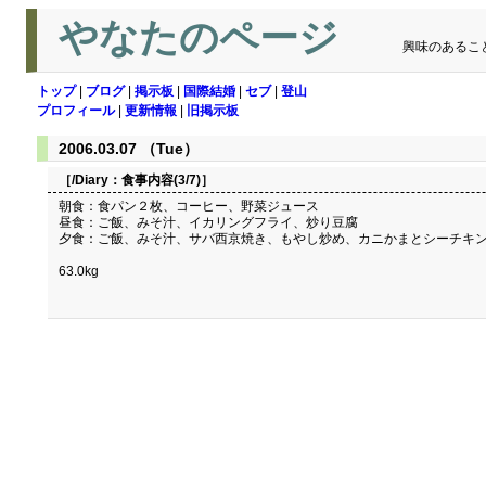
やなたのページ
興味のあるこ
トップ
|
ブログ
|
掲示板
|
国際結婚
|
セブ
|
登山
プロフィール
|
更新情報
|
旧掲示板
2006.03.07 （Tue）
［/Diary：
食事内容(3/7)
］
朝食：食パン２枚、コーヒー、野菜ジュース
昼食：ご飯、みそ汁、イカリングフライ、炒り豆腐
夕食：ご飯、みそ汁、サバ西京焼き、もやし炒め、カニかまとシーチキ
63.0kg