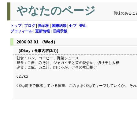
やなたのページ
興味のあるこ
トップ
|
ブログ
|
掲示板
|
国際結婚
|
セブ
|
登山
プロフィール
|
更新情報
|
旧掲示板
2006.03.01 （Wed）
［/Diary：
食事内容(3/1)
］
朝食：パン、コーヒー、野菜ジュース
昼食：ご飯、みそ汁、ジャガイモと菜の花炒め、切り干し大根
夕食：ご飯、カニ汁、肉じゃが、げその竜田揚げ
62.7kg
63kg前後で推移している体重。このまま63kgでキープしていくか、 