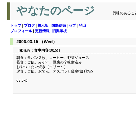
やなたのページ
興味のあるこ
トップ
|
ブログ
|
掲示板
|
国際結婚
|
セブ
|
登山
プロフィール
|
更新情報
|
旧掲示板
2006.03.15 （Wed）
［/Diary：
食事内容(3/15)
］
朝食：食パン２枚、コーヒー、野菜ジュース
昼食：ご飯、みそ汁、豆腐の辛味煮込み
おやつ：たい焼き（クリーム）
夕食：ご飯、おでん、アスパラと薩摩揚げ炒め
63.5kg