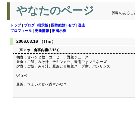
やなたのページ
興味のあるこ
トップ
|
ブログ
|
掲示板
|
国際結婚
|
セブ
|
登山
プロフィール
|
更新情報
|
旧掲示板
2006.03.16 （Thu）
［/Diary：
食事内容(3/16)
］
朝食：食パン２枚、コーヒー、野菜ジュース
昼食：ご飯、みそ汁、チキンカツ、春雨ごまマヨネーズ
夕食：ご飯、みそ汁、豆腐と青梗菜スープ煮、バンサンスー
64.2kg
最近、ちょいと食べ過ぎかな？