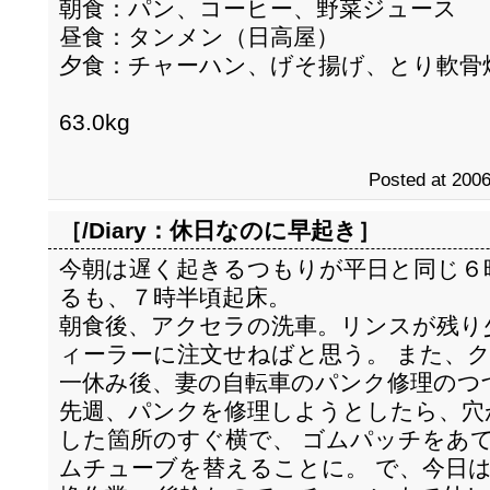
朝食：パン、コーヒー、野菜ジュース
昼食：タンメン（日高屋）
夕食：チャーハン、げそ揚げ、とり軟骨
63.0kg
Posted at 2006
［/Diary：
休日なのに早起き
］
今朝は遅く起きるつもりが平日と同じ６
るも、７時半頃起床。
朝食後、アクセラの洗車。リンスが残り
ィーラーに注文せねばと思う。 また、
一休み後、妻の自転車のパンク修理のつ
先週、パンクを修理しようとしたら、穴
した箇所のすぐ横で、 ゴムパッチをあ
ムチューブを替えることに。 で、今日