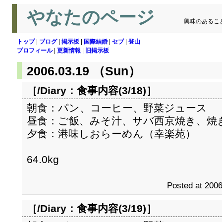
やなたのページ
興味のあるこ
トップ
|
ブログ
|
掲示板
|
国際結婚
|
セブ
|
登山
プロフィール
|
更新情報
|
旧掲示板
2006.03.19 （Sun）
［/Diary：
食事内容(3/18)
］
朝食：パン、コーヒー、野菜ジュース
昼食：ご飯、みそ汁、サバ西京焼き、焼
夕食：港味しおらーめん（幸楽苑）
64.0kg
Posted at 2006
［/Diary：
食事内容(3/19)
］