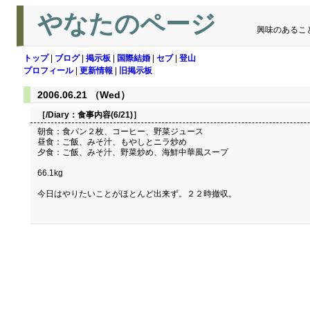
やなたのページ
興味のあるこ
トップ
|
ブログ
|
掲示板
|
国際結婚
|
セブ
|
登山
プロフィール
|
更新情報
|
旧掲示板
2006.06.21 （Wed）
［/Diary：
食事内容(6/21)
］
朝食：食パン２枚、コーヒー、野菜ジュース
昼食：ご飯、みそ汁、もやしとニラ炒め
夕食：ご飯、みそ汁、野菜炒め、海鮮中華風スープ
66.1kg
今日はやりたいことがほとんど出来ず。２２時撤収。