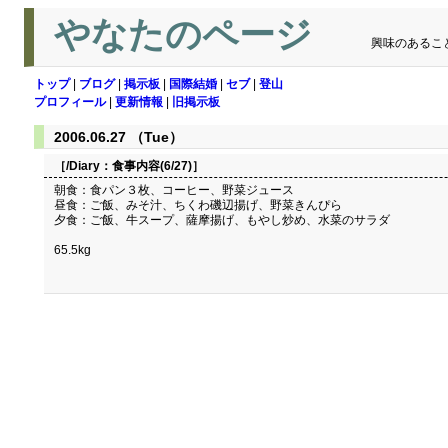
やなたのページ
興味のあるこ
トップ
|
ブログ
|
掲示板
|
国際結婚
|
セブ
|
登山
プロフィール
|
更新情報
|
旧掲示板
2006.06.27 （Tue）
［/Diary：
食事内容(6/27)
］
朝食：食パン３枚、コーヒー、野菜ジュース
昼食：ご飯、みそ汁、ちくわ磯辺揚げ、野菜きんぴら
夕食：ご飯、牛スープ、薩摩揚げ、もやし炒め、水菜のサラダ
65.5kg