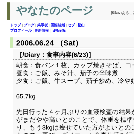
やなたのページ
興味のあるこ
トップ
|
ブログ
|
掲示板
|
国際結婚
|
セブ
|
登山
プロフィール
|
更新情報
|
旧掲示板
2006.06.24 （Sat）
［/Diary：
食事内容(6/23)
］
朝食：食パン１枚、カップ焼きそば、コ
昼食：ご飯、みそ汁、茄子の辛味煮
夕食：ご飯、牛スープ、茄子炒め、冷や
65.7kg
先日行った４ヶ月ぶりの血液検査の結果
がまだやや高いとのことで、体重を標準
り、もう3kgは痩せていた方がよいとの