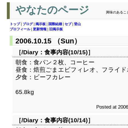
やなたのページ
興味のあるこ
トップ
|
ブログ
|
掲示板
|
国際結婚
|
セブ
|
登山
プロフィール
|
更新情報
|
旧掲示板
2006.10.15 （Sun）
［/Diary：
食事内容(10/15)
］
朝食：食パン２枚、コーヒー
昼食：焙煎ごまエビフィレオ、フライド
夕食：ビーフカレー
65.8kg
Posted at 2006
［/Diary：
食事内容(10/14)
］