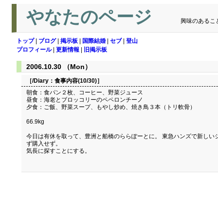
やなたのページ
興味のあるこ
トップ
|
ブログ
|
掲示板
|
国際結婚
|
セブ
|
登山
プロフィール
|
更新情報
|
旧掲示板
2006.10.30 （Mon）
［/Diary：
食事内容(10/30)
］
朝食：食パン２枚、コーヒー、野菜ジュース
昼食：海老とブロッコリーのペペロンチーノ
夕食：ご飯、野菜スープ、もやし炒め、焼き鳥３本（トリ軟骨）
66.9kg
今日は有休を取って、豊洲と船橋のららぽーとに。 東急ハンズで新しい
ず購入せず。
気長に探すことにする。