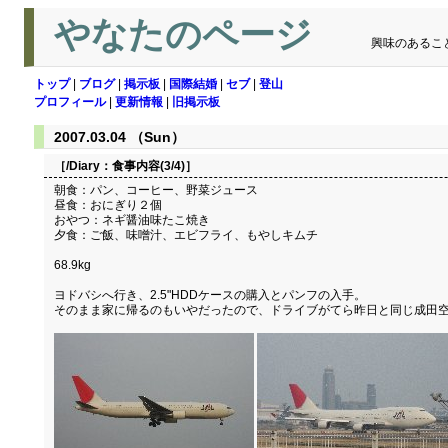
やなたのページ
興味のあるこ
トップ
|
ブログ
|
掲示板
|
国際結婚
|
セブ
|
登山
プロフィール
|
更新情報
|
旧掲示板
2007.03.04 （Sun）
［/Diary：
食事内容(3/4)
］
朝食：パン、コーヒー、野菜ジュース
昼食：おにぎり２個
おやつ：ネギ醤油味たこ焼き
夕食：ご飯、味噌汁、エビフライ、もやしキムチ
68.9kg
ヨドバシへ行き、2.5"HDDケースの購入とパンフの入手。
そのまま家に帰るのもいやだったので、ドライブがてら昨日と同じ成田