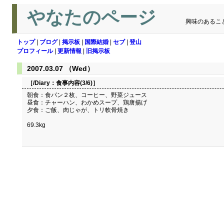
やなたのページ
興味のあるこ
トップ
|
ブログ
|
掲示板
|
国際結婚
|
セブ
|
登山
プロフィール
|
更新情報
|
旧掲示板
2007.03.07 （Wed）
［/Diary：
食事内容(3/6)
］
朝食：食パン２枚、コーヒー、野菜ジュース
昼食：チャーハン、わかめスープ、鶏唐揚げ
夕食：ご飯、肉じゃが、トリ軟骨焼き
69.3kg