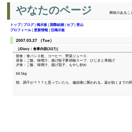
やなたのページ
興味のあるこ
トップ
|
ブログ
|
掲示板
|
国際結婚
|
セブ
|
登山
プロフィール
|
更新情報
|
旧掲示板
2007.03.27 （Tue）
［/Diary：
食事内容(3/27)
］
朝食：食パン２枚、コーヒー、野菜ジュース
昼食：ご飯、味噌汁、揚げ餃子酢胡椒スープ、ひじきと厚揚げ
夕食：ご飯、味噌汁、揚げ茄子、もやし炒め
69.5kg
朝、調子が？？？と思っていたら、偏頭痛に襲われる。薬が効くまでの