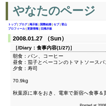
やなたのページ
トップ
|
ブログ
|
掲示板
|
国際結婚
|
セブ
|
登山
プロフィール
|
更新情報
|
旧掲示板
2008.01.27 （Sun）
［/Diary：
食事内容(1/27)
］
朝食：パン、コーヒー
昼食：茄子とベーコンのトマトソースパ
夕食：寿司
70.9kg
秋葉原に車をおき、電車で新宿へ食事＆
Posted at 2008