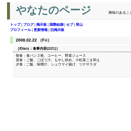
やなたのページ
興味のあるこ
トップ
|
ブログ
|
掲示板
|
国際結婚
|
セブ
|
登山
プロフィール
|
更新情報
|
旧掲示板
2008.02.22 （Fri）
［/Diary：
食事内容(2/21)
］
朝食：食パン２枚、コーヒー、野菜ジュース
昼食：ご飯、ごぼう汁、もやし炒め、小松菜ごま和え
夕食：ご飯、味噌汁、シュウマイ揚げ、ツナサラダ