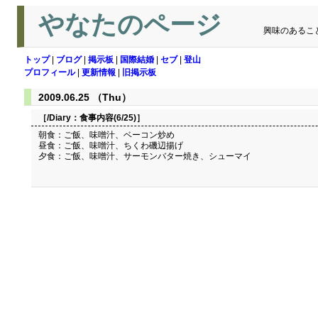
やなたのページ
興味のあるこ
トップ
|
ブログ
|
掲示板
|
国際結婚
|
セブ
|
登山
プロフィール
|
更新情報
|
旧掲示板
2009.06.25 （Thu）
［/Diary：
食事内容(6/25)
］
朝食：ご飯、味噌汁、ベーコン炒め
昼食：ご飯、味噌汁、ちくわ磯辺揚げ
夕食：ご飯、味噌汁、サーモンバター焼き、シューマイ