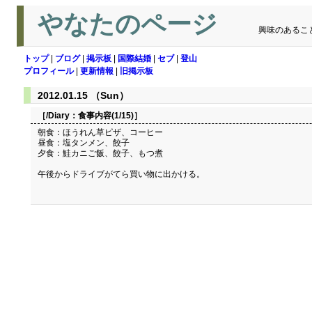
やなたのページ
興味のあるこ
トップ
|
ブログ
|
掲示板
|
国際結婚
|
セブ
|
登山
プロフィール
|
更新情報
|
旧掲示板
2012.01.15 （Sun）
［/Diary：
食事内容(1/15)
］
朝食：ほうれん草ピザ、コーヒー
昼食：塩タンメン、餃子
夕食：鮭カニご飯、餃子、もつ煮
午後からドライブがてら買い物に出かける。