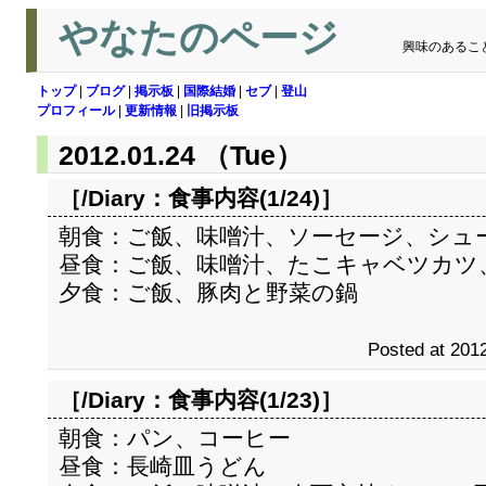
やなたのページ
興味のあるこ
トップ
|
ブログ
|
掲示板
|
国際結婚
|
セブ
|
登山
プロフィール
|
更新情報
|
旧掲示板
2012.01.24 （Tue）
［/Diary：
食事内容(1/24)
］
朝食：ご飯、味噌汁、ソーセージ、シュ
昼食：ご飯、味噌汁、たこキャベツカツ
夕食：ご飯、豚肉と野菜の鍋
Posted at 2012
［/Diary：
食事内容(1/23)
］
朝食：パン、コーヒー
昼食：長崎皿うどん