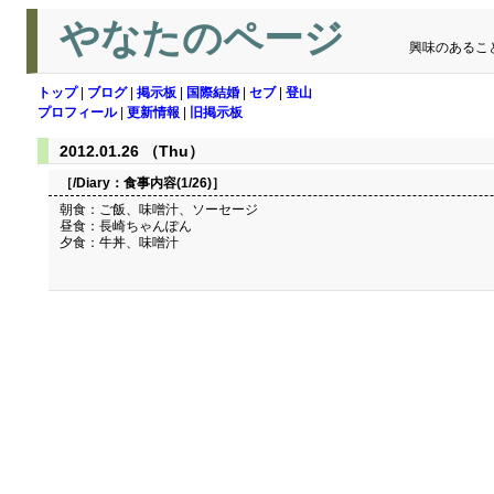
やなたのページ
興味のあるこ
トップ
|
ブログ
|
掲示板
|
国際結婚
|
セブ
|
登山
プロフィール
|
更新情報
|
旧掲示板
2012.01.26 （Thu）
［/Diary：
食事内容(1/26)
］
朝食：ご飯、味噌汁、ソーセージ
昼食：長崎ちゃんぽん
夕食：牛丼、味噌汁