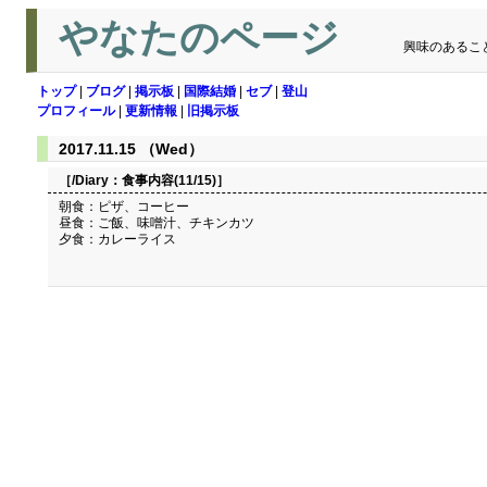
やなたのページ
興味のあるこ
トップ
|
ブログ
|
掲示板
|
国際結婚
|
セブ
|
登山
プロフィール
|
更新情報
|
旧掲示板
2017.11.15 （Wed）
［/Diary：
食事内容(11/15)
］
朝食：ピザ、コーヒー
昼食：ご飯、味噌汁、チキンカツ
夕食：カレーライス