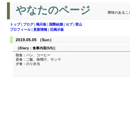
やなたのページ
興味のあるこ
トップ
|
ブログ
|
掲示板
|
国際結婚
|
セブ
|
登山
プロフィール
|
更新情報
|
旧掲示板
2019.05.05 （Sun）
［/Diary：
食事内容(5/5)
］
朝食：パン、コーヒー
昼食：ご飯、味噌汁、サンマ
夕食：のり弁当