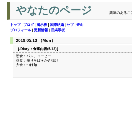
やなたのページ
興味のあるこ
トップ
|
ブログ
|
掲示板
|
国際結婚
|
セブ
|
登山
プロフィール
|
更新情報
|
旧掲示板
2019.05.13 （Mon）
［/Diary：
食事内容(5/13)
］
朝食：パン、コーヒー
昼食：盛りそば＋かき揚げ
夕食：つけ麺