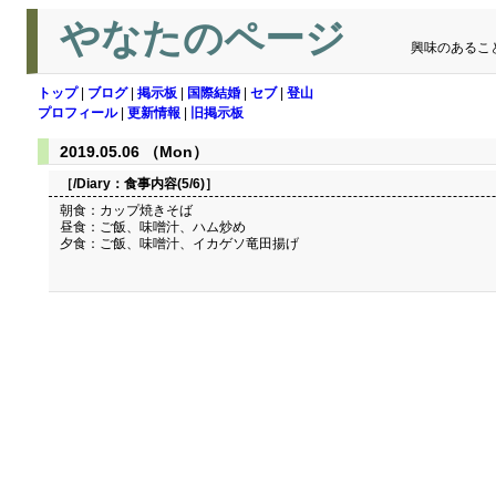
やなたのページ
興味のあるこ
トップ
|
ブログ
|
掲示板
|
国際結婚
|
セブ
|
登山
プロフィール
|
更新情報
|
旧掲示板
2019.05.06 （Mon）
［/Diary：
食事内容(5/6)
］
朝食：カップ焼きそば
昼食：ご飯、味噌汁、ハム炒め
夕食：ご飯、味噌汁、イカゲソ竜田揚げ