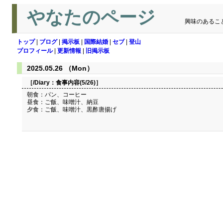
やなたのページ
興味のあるこ
トップ
|
ブログ
|
掲示板
|
国際結婚
|
セブ
|
登山
プロフィール
|
更新情報
|
旧掲示板
2025.05.26 （Mon）
［/Diary：
食事内容(5/26)
］
朝食：パン、コーヒー
昼食：ご飯、味噌汁、納豆
夕食：ご飯、味噌汁、黒酢唐揚げ