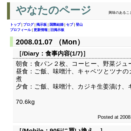
やなたのページ
興味のあるこ
トップ
|
ブログ
|
掲示板
|
国際結婚
|
セブ
|
登山
プロフィール
|
更新情報
|
旧掲示板
2008.01.07 （Mon）
［/Diary：
食事内容(1/7)
］
朝食：食パン２枚、コーヒー、野菜ジュ
昼食：ご飯、味噌汁、キャベツとツナの
煮
夕食：ご飯、味噌汁、カジキ生姜漬け、
70.6kg
Posted at 2008
［/Mobile：
905iに買い換え。
］