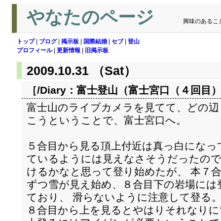
やなたのページ
興味のあるこ
トップ
|
ブログ
|
掲示板
|
国際結婚
|
セブ
|
登山
プロフィール
|
更新情報
|
旧掲示板
2009.10.31 （Sat）
［/Diary：
富士登山（富士宮口（４回目
富士山のライブカメラを見てて、どの辺
こうということで、富士宮口へ。
５合目から見る頂上付近は真っ白になっ
ているようには見えなさそうだったので
けるかなと思って登り始めたが、 本７
ずつ雪が見え始め、８合目下の岩場には
ており、 滑らないように注意して登る
８合目から上を見るとやはりそれなりに