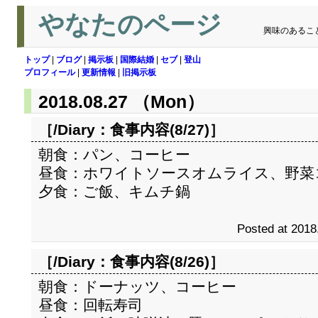
やなたのページ
興味のあるこ
トップ
|
ブログ
|
掲示板
|
国際結婚
|
セブ
|
登山
プロフィール
|
更新情報
|
旧掲示板
2018.08.27 （Mon）
［/Diary：
食事内容(8/27)
］
朝食：パン、コーヒー
昼食：ホワイトソースオムライス、野菜
夕食：ご飯、キムチ鍋
Posted at 2018
［/Diary：
食事内容(8/26)
］
朝食：ドーナッツ、コーヒー
昼食：回転寿司