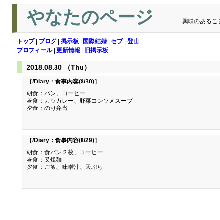
やなたのページ
興味のあるこ
トップ
|
ブログ
|
掲示板
|
国際結婚
|
セブ
|
登山
プロフィール
|
更新情報
|
旧掲示板
2018.08.30 （Thu）
［/Diary：
食事内容(8/30)
］
朝食：パン、コーヒー
昼食：カツカレー、野菜コンソメスープ
夕食：のり弁当
［/Diary：
食事内容(8/29)
］
朝食：食パン２枚、コーヒー
昼食：叉焼麺
夕食：ご飯、味噌汁、天ぷら