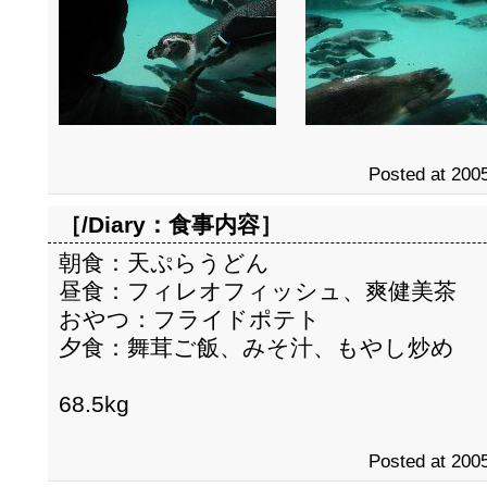
Posted at 2005
［/Diary：
食事内容
］
朝食：天ぷらうどん
昼食：フィレオフィッシュ、爽健美茶
おやつ：フライドポテト
夕食：舞茸ご飯、みそ汁、もやし炒め
68.5kg
Posted at 2005