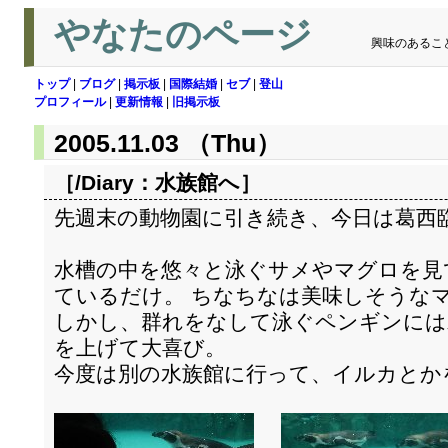
やなたのページ
興味のあるこ
トップ
|
ブログ
|
掲示板
|
国際結婚
|
セブ
|
登山
プロフィール
|
更新情報
|
旧掲示板
2005.11.03 （Thu）
［/Diary：
水族館へ
］
先週末の動物園に引き続き、今日は葛西
水槽の中を悠々と泳ぐサメやマグロを見
ているだけ。 ちなちなは美味しそうな
しかし、群れをなして泳ぐペンギンには
を上げて大喜び。
今度は別の水族館に行って、イルカとか