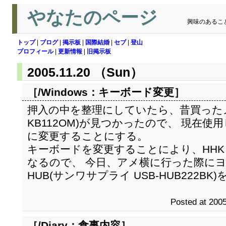
やなたのページ
興味のあるこ
トップ
|
ブログ
|
掲示板
|
国際結婚
|
セブ
|
登山
プロフィール
|
更新情報
|
旧掲示板
2005.11.20 （Sun）
［/Windows：
キーボード変更
］
押入の中を整理にしていたら、昔買ったメ
KB112OM)が見つかったので、 現在使用し
に変更することにする。
キーボードを変更することにより、HHK Li
なるので、 今日、アメ横に行った際にヨ
HUB(サンワサプライ USB-HUB222BK
Posted at 2005
［/Diary：
食事内容
］