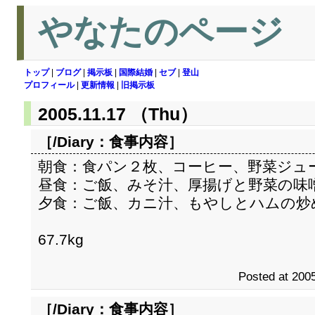
やなたのページ
トップ
|
ブログ
|
掲示板
|
国際結婚
|
セブ
|
登山
プロフィール
|
更新情報
|
旧掲示板
2005.11.17 （Thu）
［/Diary：
食事内容
］
朝食：食パン２枚、コーヒー、野菜ジュ
昼食：ご飯、みそ汁、厚揚げと野菜の味
夕食：ご飯、カニ汁、もやしとハムの炒
67.7kg
Posted at 2005
［/Diary：
食事内容
］