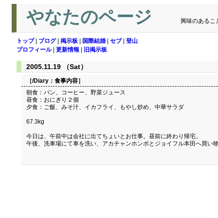
やなたのページ
興味のあるこ
トップ
|
ブログ
|
掲示板
|
国際結婚
|
セブ
|
登山
プロフィール
|
更新情報
|
旧掲示板
2005.11.19 （Sat）
［/Diary：
食事内容
］
朝食：パン、コーヒー、野菜ジュース
昼食：おにぎり２個
夕食：ご飯、みそ汁、イカフライ、もやし炒め、中華サラダ
67.3kg
今日は、午前中は会社に出てちょいとお仕事。昼前に終わり帰宅。
午後、洗車場にて車を洗い、アカチャンホンポとジョイフル本田へ買い