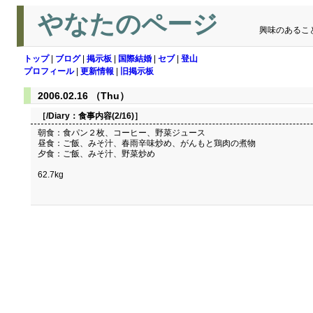
やなたのページ
興味のあるこ
トップ
|
ブログ
|
掲示板
|
国際結婚
|
セブ
|
登山
プロフィール
|
更新情報
|
旧掲示板
2006.02.16 （Thu）
［/Diary：
食事内容(2/16)
］
朝食：食パン２枚、コーヒー、野菜ジュース
昼食：ご飯、みそ汁、春雨辛味炒め、がんもと鶏肉の煮物
夕食：ご飯、みそ汁、野菜炒め
62.7kg