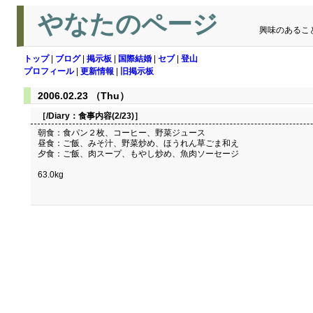
やなたのページ
興味のあるこ
トップ
|
ブログ
|
掲示板
|
国際結婚
|
セブ
|
登山
プロフィール
|
更新情報
|
旧掲示板
2006.02.23 （Thu）
［/Diary：
食事内容(2/23)
］
朝食：食パン２枚、コーヒー、野菜ジュース
昼食：ご飯、みそ汁、野菜炒め、ほうれん草ごま和え
夕食：ご飯、肉スープ、もやし炒め、魚肉ソーセージ
63.0kg